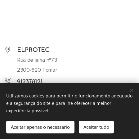
ELPROTEC
Rua de leiria nº73
2300-620 Tomar
912378121
geral@elprotec.pt
Utilizamos cookies para permitir o funcionamento adequado
e a segurança do site e para lhe oferecer a melhor
experiência possível.
© 2019 Empresa. Rua do Ouro 797, 4150-555 Porto
Aceitar apenas o necessário
Aceitar tudo
Desenvolvido por
Webnode
Cookies