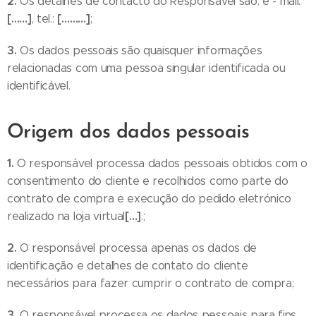
2.
Os detalhes de contacto do Responsável são: e - mail:
[……]
[………]
, tel.:
;
3.
Os dados pessoais são quaisquer informações
relacionadas com uma pessoa singular identificada ou
identificável.
Origem dos dados pessoais
1.
O responsável processa dados pessoais obtidos com o
consentimento do cliente e recolhidos como parte do
contrato de compra e execução do pedido eletrónico
[…]
realizado na loja virtual
.;
2.
O responsável processa apenas os dados de
identificação e detalhes de contato do cliente
necessários para fazer cumprir o contrato de compra;
3.
O responsável processa os dados pessoais para fins